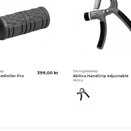
kap
Träningsredskap
399,00 kr
amRoller Pro
Abilica HandGrip Adjustable
Abilica
Svart