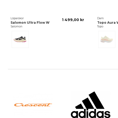
Löparskor
Dam
1 499,00 kr
Salomon Ultra Flow W
Topo Aura 
Salomon
Topo
Svart
Cream