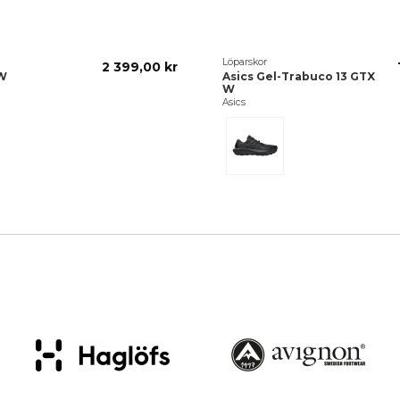
Löparskor
2 399,00 kr
W
Asics Gel-Trabuco 13 GTX
W
Asics
/Rose
Black/Graphite Grey