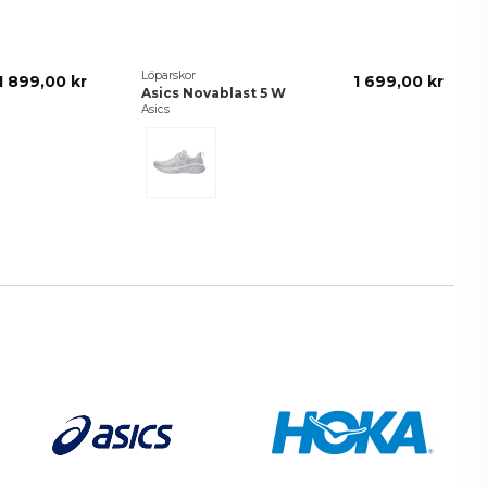
Löparskor
1 899,00 kr
1 699,00 kr
Asics Novablast 5 W
Asics
White/Piedmont Grey