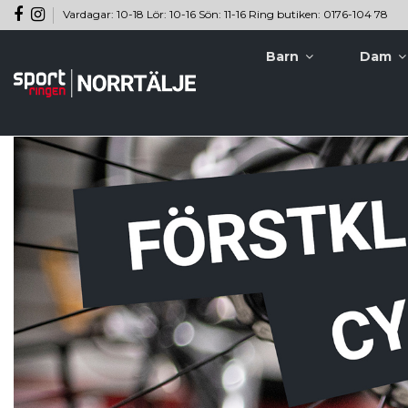
Vardagar: 10-18 Lör: 10-16 Sön: 11-16 Ring butiken: 0176-104 78
Barn
Dam