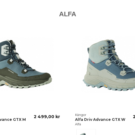
ALFA
Kängor
2 499,00 kr
dvance GTX M
Alfa Driv Advance GTX W
Alfa
Blå