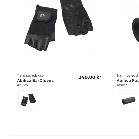
Träningsredskap
Träningsreds
249,00 kr
Abilica BarGloves
Abilica Fo
Abilica
Abilica
Svart
Svart