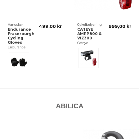
Handskar
Cykelbelysning
499,00 kr
999,00 kr
Endurance
CATEYE
Fraserburgh
AMPP800 &
Cycling
VIZ300
Gloves
Cateye
Endurance
Svart
Svart
ABILICA