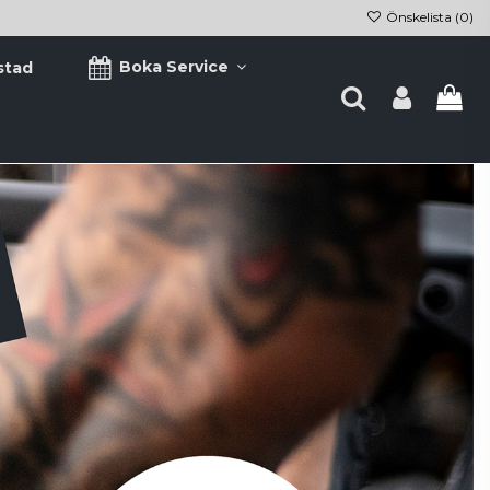
Önskelista (
0
)
Boka Service
stad