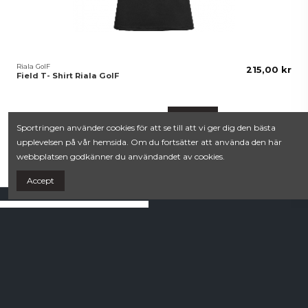
Riala GoIF
215,00 kr
Field T- Shirt Riala GoIF
OK
Avmarkera alla
Sportringen använder cookies för att se till att vi ger dig den bästa
upplevelsen på vår hemsida. Om du fortsätter att använda den här
webbplatsen godkänner du användandet av cookies.
Accept
Villkor
Contact us
Köpvillkor
Kullmans Lek och Sport
Integritetspolicy
Estunavägen 20B
0176-104 78