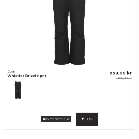
Dam
899,00 kr
Whistler Drizzle pnt
1 099,00 kr
Svart
OK
Avmarkera alla