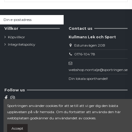
Villkor
Contact us
Köpvillkor
Kullmans Lek och Sport
Integritetspolicy
Estunavägen 20B
0176-104 78
webshop.norrtalje@sportringen.se
Din lokala sporthandel!
Follow us
Sportringen använder cookies för att se till att vi ger dig den bästa
Newsletter
upplevelsen på vår hemsida. Om du fortsätter att använda den här
webbplatsen godkänner du användandet av cookies.
Accept