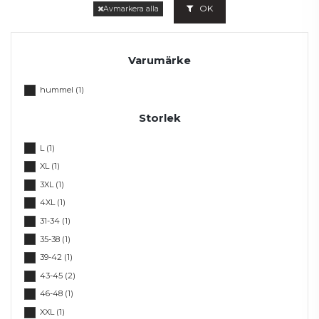
OK
Avmarkera alla
Varumärke
hummel
(1)
Storlek
L
(1)
XL
(1)
3XL
(1)
4XL
(1)
31-34
(1)
35-38
(1)
39-42
(1)
43-45
(2)
46-48
(1)
XXL
(1)