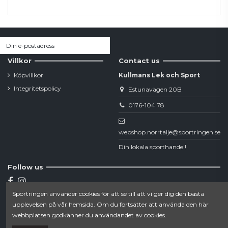
Villkor
Contact us
Köpvillkor
Kullmans Lek och Sport
Integritetspolicy
Estunavägen 20B
0176-104 78
webshop.norrtalje@sportringen.se
Din lokala sporthandel!
Follow us
Sportringen använder cookies för att se till att vi ger dig den bästa
Newsletter
upplevelsen på vår hemsida. Om du fortsätter att använda den här
webbplatsen godkänner du användandet av cookies.