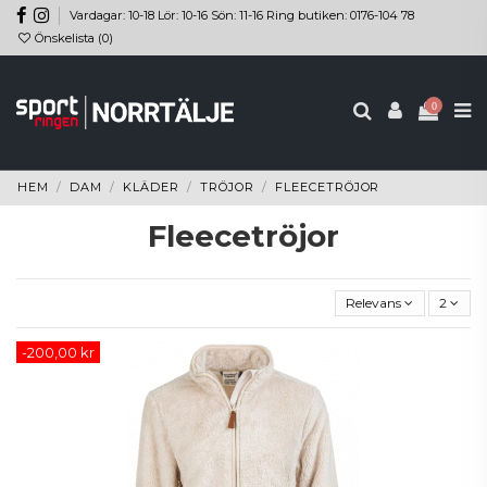
Vardagar: 10-18 Lör: 10-16 Sön: 11-16 Ring butiken: 0176-104 78
Önskelista (
0
)
0
HEM
DAM
KLÄDER
TRÖJOR
FLEECETRÖJOR
Fleecetröjor
Relevans
2
-200,00 kr