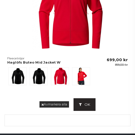
Fleecetröjor
699,00 kr
Haglöfs Buteo Mid Jacket W
899,00 kr
Svart
True Black
Bright Red
Poppy Red
OK
Avmarkera alla