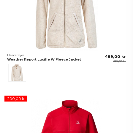
Fleecetröjor
499,00 kr
Weather Report Lucille W Fleece Jacket
699,00 kr
Vit
-200,00 kr