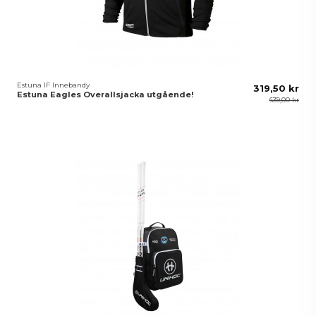
Estuna IF Innebandy
319,50 kr
Estuna Eagles Overallsjacka utgående!
639,00 kr