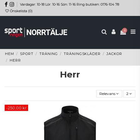
Vardagar: 10-18 Lör: 10-16 Sön: 11-16 Ring butiken: 0176-104 78
Önskelista (
0
)
0
HEM
SPORT
TRÄNING
TRÄNINGSKLÄDER
JACKOR
HERR
Herr
Relevans
2
-250,00 kr