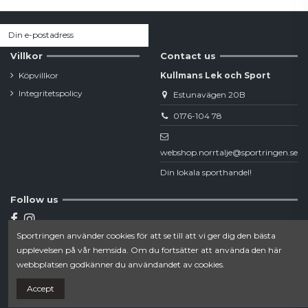
Villkor
Contact us
Köpvillkor
Kullmans Lek och Sport
Integritetspolicy
Estunavägen 20B
0176-104 78
webshop.norrtalje@sportringen.se
Din lokala sporthandel!
Follow us
Sportringen använder cookies för att se till att vi ger dig den bästa
Newsletter
upplevelsen på vår hemsida. Om du fortsätter att använda den här
webbplatsen godkänner du användandet av cookies.
Accept