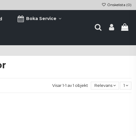
Önskelista (
0
)
Boka Service
d
or
Visar 1-1 av 1 objekt
Relevans
1