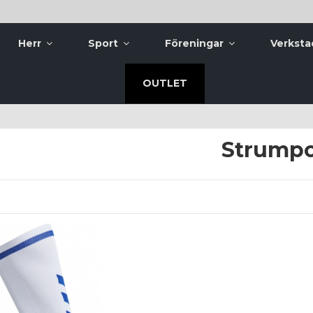
Herr
Sport
Föreningar
Verksta
OUTLET
Strump