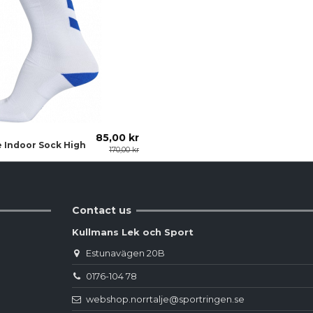
85,00 kr
 Indoor Sock High
170,00 kr
Contact us
Kullmans Lek och Sport
Estunavägen 20B
0176-104 78
webshop.norrtalje@sportringen.se