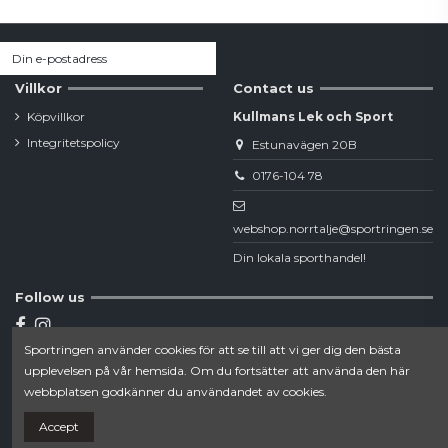
Villkor
Contact us
Köpvillkor
Kullmans Lek och Sport
Integritetspolicy
Estunavägen 20B
0176-104 78
webshop.norrtalje@sportringen.se
Din lokala sporthandel!
Follow us
Sportringen använder cookies för att se till att vi ger dig den bästa
Newsletter
upplevelsen på vår hemsida. Om du fortsätter att använda den här
webbplatsen godkänner du användandet av cookies.
Accept