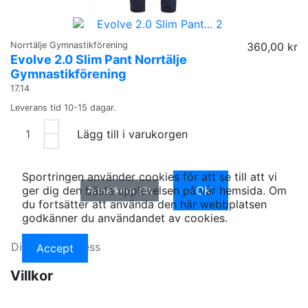
Norrtälje Gymnastikförening
360,00 kr
Evolve 2.0 Slim Pant Norrtälje
Gymnastikförening
17.14
Leverans tid 10-15 dagar.
Lägg till i varukorgen
Sportringen använder cookies för att se till att vi
OK
ger dig den bästa upplevelsen på vår hemsida. Om
Avmarkera alla
du fortsätter att använda den här webbplatsen
godkänner du användandet av cookies.
Accept
Villkor
Köpvillkor