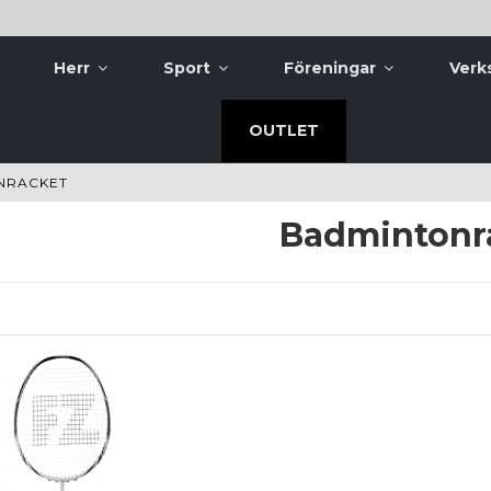
Herr
Sport
Föreningar
Verk
OUTLET
NRACKET
Badmintonr