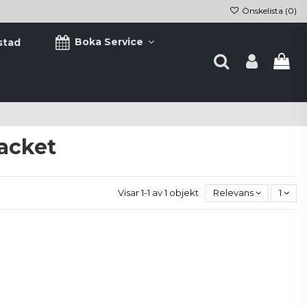
Önskelista (
0
)
Boka Service
stad
acket
Visar 1-1 av 1 objekt
Relevans
1