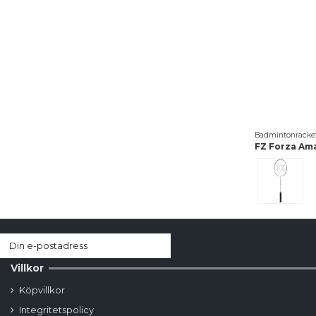
Badmintonracke
FZ Forza Am
White
Villkor
Köpvillkor
Integritetspolicy