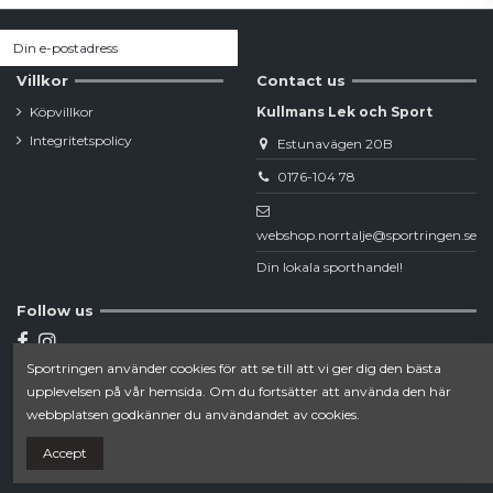
Villkor
Contact us
Köpvillkor
Kullmans Lek och Sport
Integritetspolicy
Estunavägen 20B
0176-104 78
webshop.norrtalje@sportringen.se
Din lokala sporthandel!
Follow us
Sportringen använder cookies för att se till att vi ger dig den bästa
Newsletter
upplevelsen på vår hemsida. Om du fortsätter att använda den här
webbplatsen godkänner du användandet av cookies.
Accept