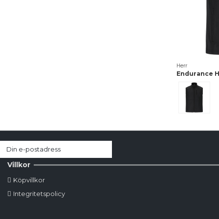
Herr
Endurance H
Svart
Villkor
Köpvillkor
Integritetspolicy