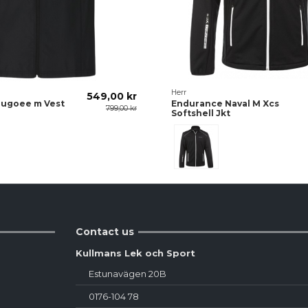
Herr
549,00 kr
ugoee m Vest
Endurance Naval M Xcs
799,00 kr
Softshell Jkt
Svart
Contact us
Kullmans Lek och Sport
Estunavägen 20B
0176-104 78