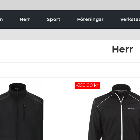
m
Herr
Sport
Föreningar
Verksta
Herr
-250,00 kr