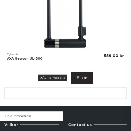
Cykellås
559,00 kr
AXA Newton UL-300
OK
Avmarkera alla
Villkor
Contact us