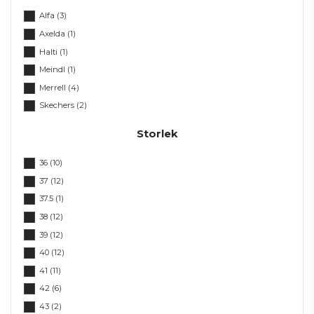
Alfa
(3)
Axelda
(1)
Halti
(1)
Meindl
(1)
Merrell
(4)
Skechers
(2)
Storlek
36
(10)
37
(12)
37.5
(1)
38
(12)
39
(12)
40
(12)
41
(11)
42
(6)
43
(2)