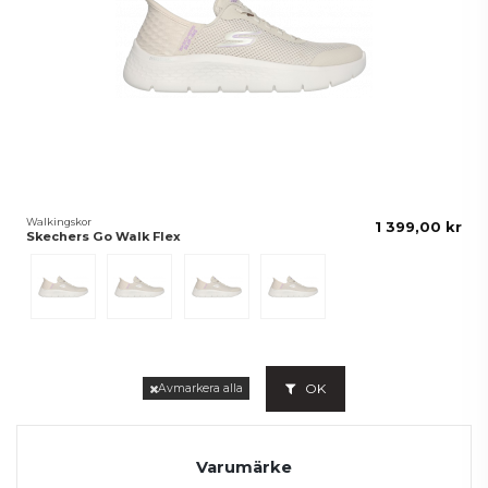
Walkingskor
1 399,00 kr
Skechers Go Walk Flex
Beige
Black
White
Olive
OK
Avmarkera alla
Varumärke