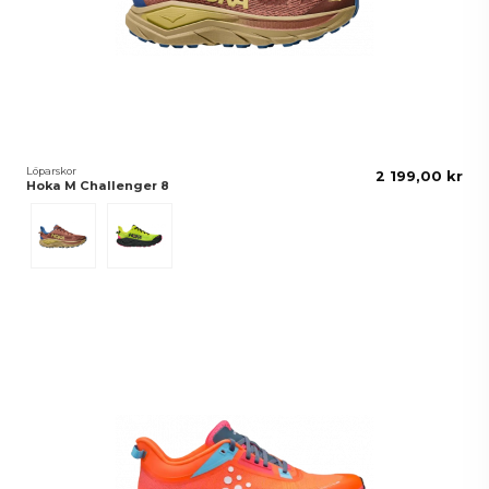
Löparskor
2 199,00 kr
Hoka M Challenger 8
Maple/Cardamom
Neon Hoka Citrus/Black