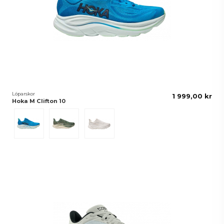
Löparskor
1 999,00 kr
Hoka M Clifton 10
Hoka Blue/skyward Blue
Fern/Truffle Salt
White/White