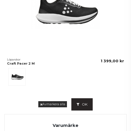
Löparskor
1 399,00 kr
Craft Pacer 2 M
Black/White
OK
Avmarkera alla
Varumärke