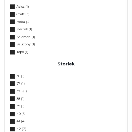
Asics
(1)
Craft
(3)
Hoka
(4)
Merrell
(1)
Salomon
(1)
Saucony
(1)
Topo
(1)
Storlek
36
(1)
37
(1)
37.5
(1)
38
(1)
39
(1)
40
(3)
41
(4)
42
(7)