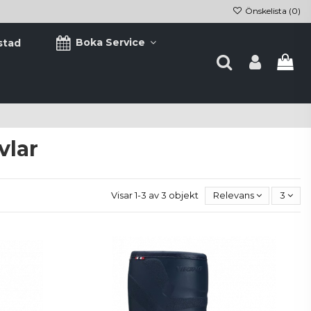
Önskelista (
0
)
Boka Service
stad
lar
Visar 1-3 av 3 objekt
Relevans
3