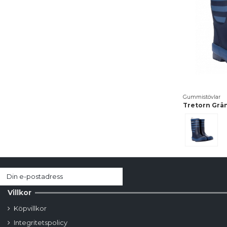
Gummistövlar
Tretorn Grä
Navy/St
Villkor
Köpvillkor
Integritetspolicy