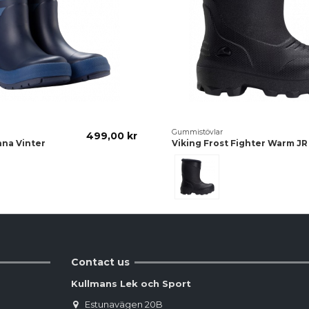
Gummistövlar
499,00 kr
nna Vinter
Viking Frost Fighter Warm JR
orm Blue
Black/Grey
Contact us
Kullmans Lek och Sport
Estunavägen 20B