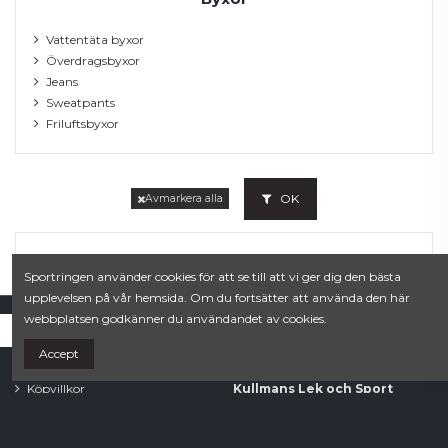
Vattentäta byxor
Överdragsbyxor
Jeans
Sweatpants
Friluftsbyxor
OK
Avmarkera alla
Sportringen använder cookies för att se till att vi ger dig den bästa
upplevelsen på vår hemsida. Om du fortsätter att använda den här
webbplatsen godkänner du användandet av cookies.
Accept
Villkor
Contact us
Köpvillkor
Kullmans Lek och Sport
Integritetspolicy
Estunavägen 20B
0176-104 78