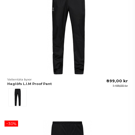
Vattentäta byxor
899,00 kr
Haglöfs L.I.M Proof Pant
1 499,00 kr
Svart
−30%