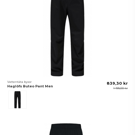
Vattentäta byxor
839,30 kr
Haglöfs Buteo Pant Men
1 199,00 kr
True Black