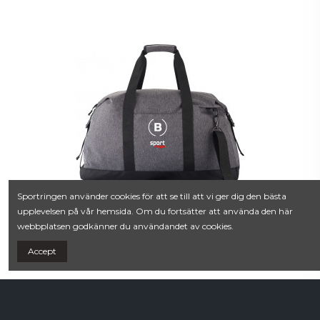
Sportringen använder cookies för att se till att vi ger dig den bästa
upplevelsen på vår hemsida. Om du fortsätter att använda den här
webbplatsen godkänner du användandet av cookies.
Balders HSK
499,00 kr
Duffelbag Balders HSK
Accept