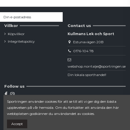
Villkor
Contact us
Köpvillkor
Kullmans Lek och Sport
Integritetspolicy
Estunavägen 20B
0176-104 78
webshop.norrtalje@sportringen.se
Din lokala sporthandel!
Follow us
Sportringen använder cookies för att se till att vi ger dig den bästa
Newsletter
upplevelsen på vår hemsida. Om du fortsätter att använda den här
webbplatsen godkänner du användandet av cookies.
Accept