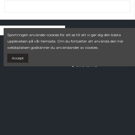
Sportringen använder cookies för att se till att vi ger dig den bästa
Villkor
Contact us
upplevelsen på vår hemsida. Om du fortsätter att använda den här
webbplatsen godkänner du användandet av cookies.
Köpvillkor
Kullmans Lek och Sport
Integritetspolicy
Estunavägen 20B
Accept
0176-104 78
webshop.norrtalje@sportringen.se
Din lokala sporthandel!
Follow us
Newsletter