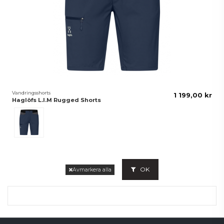
Vandringsshorts
1 199,00 kr
Haglöfs L.I.M Rugged Shorts
Blå
OK
Avmarkera alla