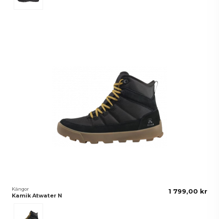
Kängor
1 799,00 kr
Kamik Atwater N
Black