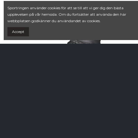
Sportringen använder cookies för att se till att vi ger dig den bästa
upplevelsen på vår hemsida. Om du fortsätter att använda den här
webbplatsen godkänner du användandet av cookies.
Accept
Kängor
1 599,00 kr
Halti Gompa Drymax Hiking Shoes
Black