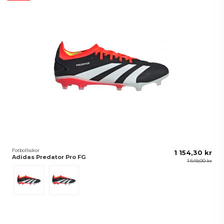
Fotbollsskor
1 154,30 kr
Adidas Predator Pro FG
1 649,00 kr
Svart
Lucred/Ftwwht/Cblack