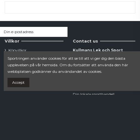
Villkor
Contact us
Köpvillkor
Kullmans Lek och Sport
Integritetspolicy
Sportringen använder cookies för att se till att vi ger dig den bästa
Estunavägen 20B
upplevelsen på vår hemsida. Om du fortsätter att använda den här
0176-104 78
webbplatsen godkänner du användandet av cookies.
Accept
webshop.norrtalje@sportringen.se
Din lokala sporthandel!
Follow us
Newsletter