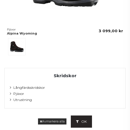
Pjäxor
3 099,00 kr
Alpina Wyoming
Svart/Röd
Skridskor
Långfärdsskridskor
Pjäxor
Utrustning
OK
Avmarkera alla