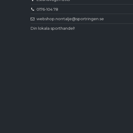
0176-104 78
webshop.norrtalje@sportringen.se
Din lokala sporthandel!