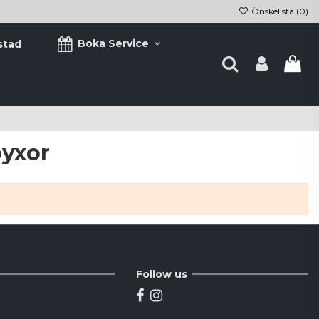
Önskelista (
0
)
Boka Service
stad
yxor
Follow us