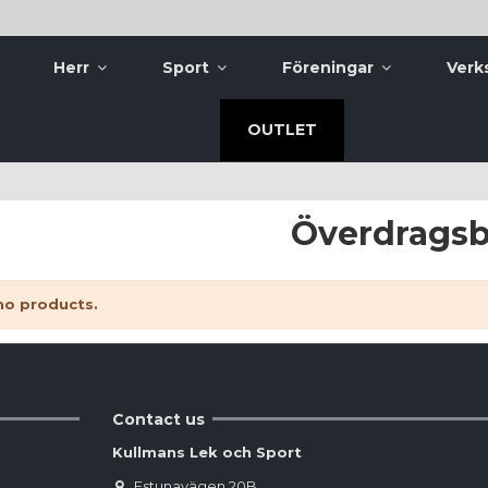
Herr
Sport
Föreningar
Verk
OUTLET
Överdragsb
no products.
Contact us
Kullmans Lek och Sport
Estunavägen 20B