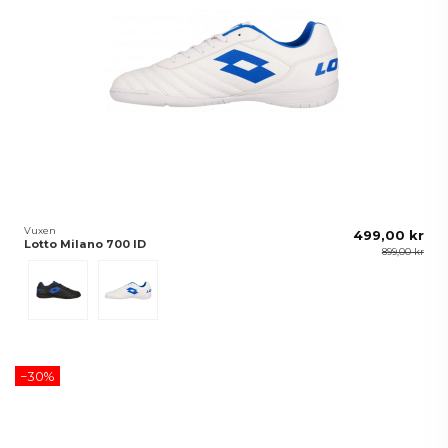
Vuxen
499,00 kr
Lotto Milano 700 ID
899,00 kr
Svart
Vit/Blå
−30%