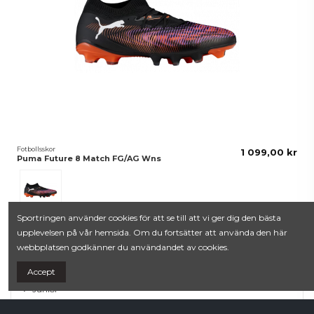
Fotbollsskor
1 099,00 kr
Puma Future 8 Match FG/AG Wns
Black-White-Glowing Red
Sportringen använder cookies för att se till att vi ger dig den bästa
upplevelsen på vår hemsida. Om du fortsätter att använda den här
webbplatsen godkänner du användandet av cookies.
Skor
Accept
Junior
Vuxen