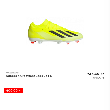
Fotbollsskor
734,30 kr
Adidas X Crazyfast League FG
1 049,00 kr
-400,00 kr