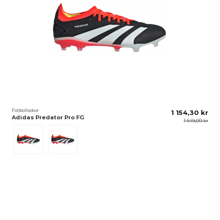
Fotbollsskor
1 154,30 kr
Adidas Predator Pro FG
1 649,00 kr
Svart
Lucred/Ftwwht/Cblack