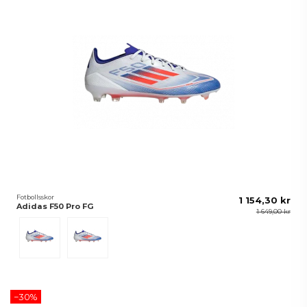
Fotbollsskor
1 154,30 kr
Adidas F50 Pro FG
1 649,00 kr
Blå/Vit
FTWWHT/CBLAC/SYELLO
−30%