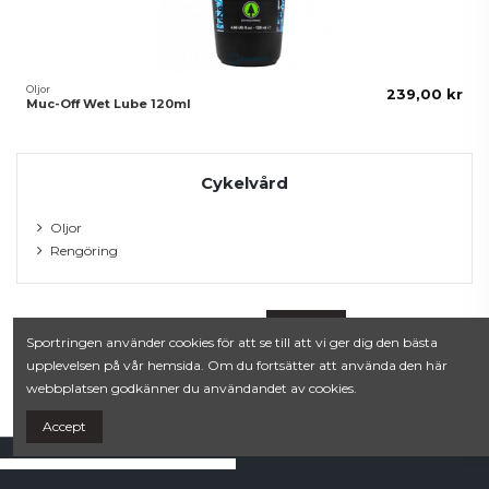
Oljor
239,00 kr
Muc-Off Wet Lube 120ml
Cykelvård
Oljor
Rengöring
OK
Avmarkera alla
Sportringen använder cookies för att se till att vi ger dig den bästa
upplevelsen på vår hemsida. Om du fortsätter att använda den här
webbplatsen godkänner du användandet av cookies.
Accept