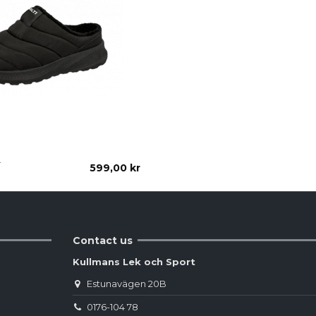
r
599,00 kr
Contact us
Kullmans Lek och Sport
Estunavägen 20B
0176-104 78