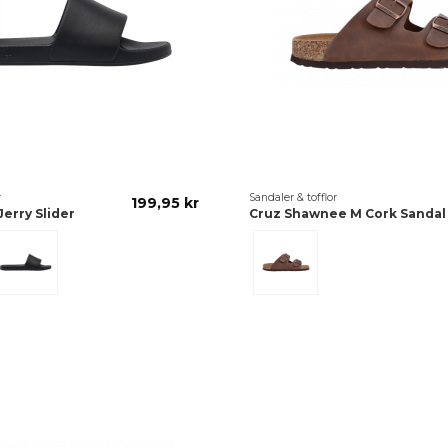
r
Sandaler & tofflor
199,95 kr
erry Slider
Cruz Shawnee M Cork Sandal
Svart
Brun