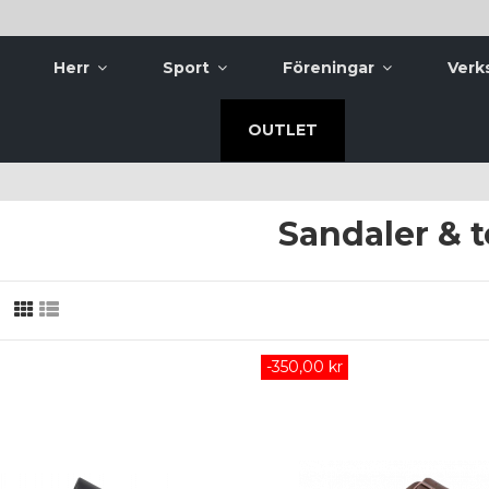
Herr
Sport
Föreningar
Verk
OUTLET
Sandaler & t
-350,00 kr