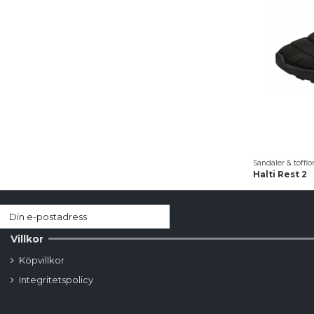
Sandaler & tofflo
Halti Rest 2
Villkor
Köpvillkor
Integritetspolicy