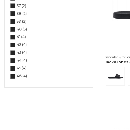
37
(2)
38
(2)
39
(2)
40
(3)
41
(4)
42
(4)
43
(4)
Sandaler & tofflo
44
(4)
Jack&Jones J
45
(4)
Beige
46
(4)
47
(2)