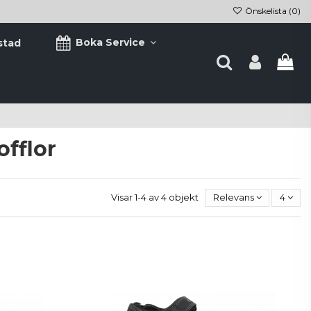
Önskelista (
0
)
Boka Service
stad
offlor
Visar 1-4 av 4 objekt
Relevans
4