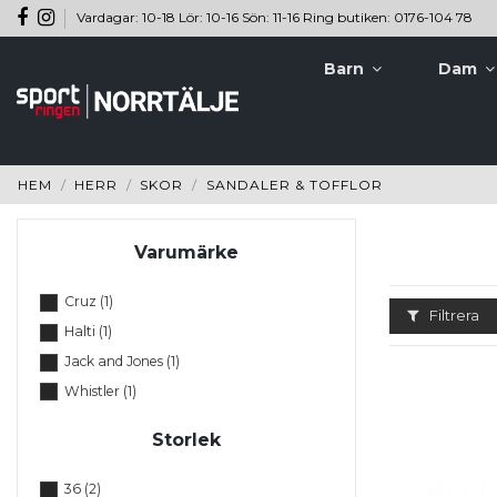
Vardagar: 10-18 Lör: 10-16 Sön: 11-16 Ring butiken: 0176-104 78
Barn
Dam
HEM
HERR
SKOR
SANDALER & TOFFLOR
Varumärke
Cruz
(1)
Filtrera
Halti
(1)
Jack and Jones
(1)
Whistler
(1)
Storlek
36
(2)