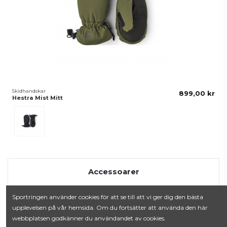
Skidhandskar
899,00 kr
Hestra Mist Mitt
Svart
Accessoarer
Handskar
Sportringen använder cookies för att se till att vi ger dig den bästa
Mössor
upplevelsen på vår hemsida. Om du fortsätter att använda den här
Bälten
webbplatsen godkänner du användandet av cookies.
Halsdukar