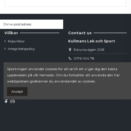
Villkor
Contact us
Köpvillkor
Kullmans Lek och Sport
Integritetspolicy
Estunavägen 20B
0176-104 78
Sportringen använder cookies för att se till att vi ger dig den bästa
webshop.norrtalje@sportringen.se
upplevelsen på vår hemsida. Om du fortsätter att använda den här
webbplatsen godkänner du användandet av cookies.
Din lokala sporthandel!
Accept
Follow us
Newsletter