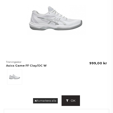
Träningsskor
999,00 kr
Asics Game FF Clay/OC W
White/Pure Silver
OK
Avmarkera alla