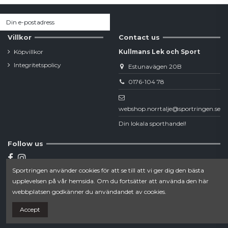
Villkor
Contact us
Köpvillkor
Kullmans Lek och Sport
Integritetspolicy
Estunavägen 20B
0176-104 78
webshop.norrtalje@sportringen.se
Din lokala sporthandel!
Follow us
Sportringen använder cookies för att se till att vi ger dig den bästa
Newsletter
upplevelsen på vår hemsida. Om du fortsätter att använda den här
webbplatsen godkänner du användandet av cookies.
Accept