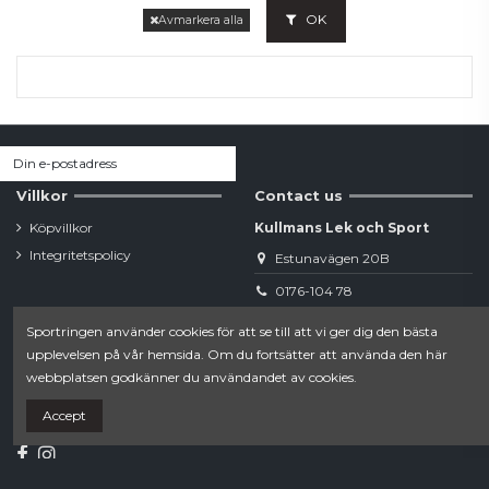
OK
Avmarkera alla
Villkor
Contact us
Köpvillkor
Kullmans Lek och Sport
Integritetspolicy
Estunavägen 20B
0176-104 78
Sportringen använder cookies för att se till att vi ger dig den bästa
webshop.norrtalje@sportringen.se
upplevelsen på vår hemsida. Om du fortsätter att använda den här
webbplatsen godkänner du användandet av cookies.
Din lokala sporthandel!
Accept
Follow us