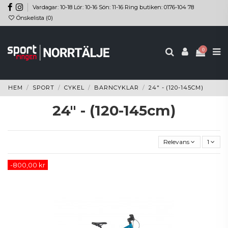
Vardagar: 10-18 Lör: 10-16 Sön: 11-16 Ring butiken: 0176-104 78
Önskelista (
0
)
0
HEM
SPORT
CYKEL
BARNCYKLAR
24" - (120-145CM)
24" - (120-145cm)
Relevans
1
-800,00 kr