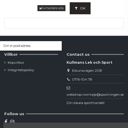
OK
Avmarkera alla
Villkor
Contact us
Köpvillkor
Kullmans Lek och Sport
Integritetspolicy
Estunavägen 20B
0176-104 78
webshop.norrtalje@sportringen.se
Din lokala sporthandel!
Follow us