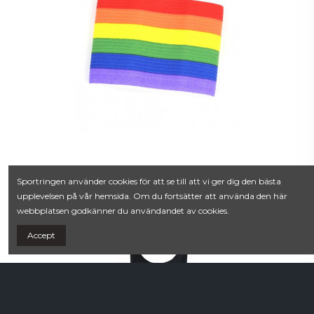
Tränarbänken
85,00 kr
Kaptensbindel Pride
Sportringen använder cookies för att se till att vi ger dig den bästa
upplevelsen på vår hemsida. Om du fortsätter att använda den här
webbplatsen godkänner du användandet av cookies.
Accept