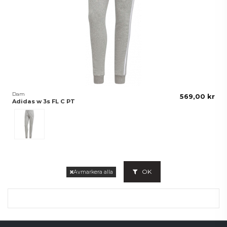
Dam
569,00 kr
Adidas w 3s FL C PT
Grå
OK
Avmarkera alla