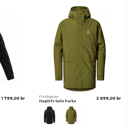
Friluftsjackor
1 799,00 kr
2 699,00 kr
Haglöfs Salix Parka
Svart
Grön