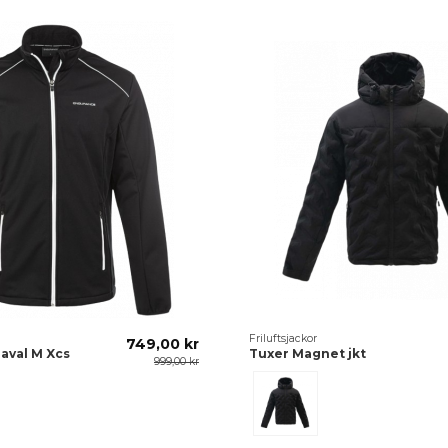
Friluftsjackor
749,00 kr
aval M Xcs
Tuxer Magnet jkt
999,00 kr
Svart