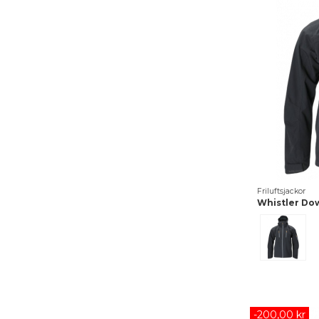
Friluftsjackor
Whistler Do
Grå
-200,00 kr