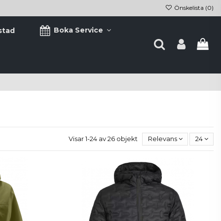
Önskelista (
0
)
Boka Service
stad
Visar 1-24 av 26 objekt
Relevans
24