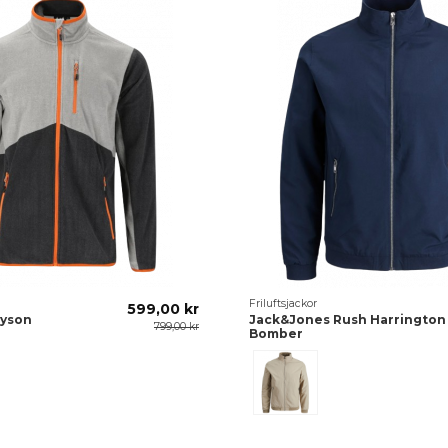
Friluftsjackor
599,00 kr
eyson
Jack&Jones Rush Harrington
799,00 kr
Bomber
Wreath
Beige