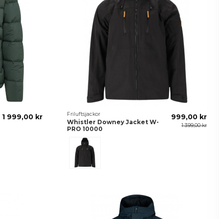
Friluftsjackor
1 999,00 kr
999,00 kr
Whistler Downey Jacket W-
1 399,00 kr
PRO 10000
Svart