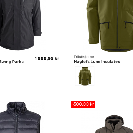
Friluftsjackor
1 999,95 kr
Swing Parka
Haglöfs Lumi Insulated
Grön
-500,00 kr