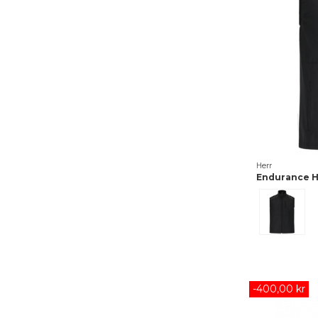
Herr
Endurance H
Svart
-400,00 kr