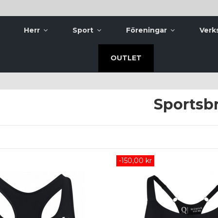
Herr
Sport
Föreningar
Verk
OUTLET
Sportsb
-150,00 kr