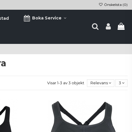
Önskelista (
0
)
Boka Service
stad
ra
Visar 1-3 av 3 objekt
Relevans
3