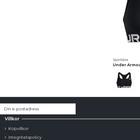
Sportsbra
Under Armou
Svart
Villkor
Köpvillkor
Integritetspolicy