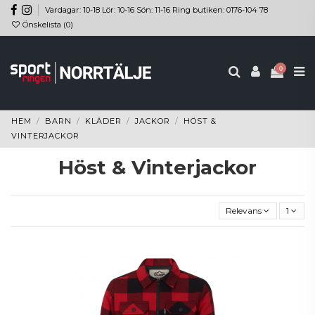
Vardagar: 10-18 Lör: 10-16 Sön: 11-16 Ring butiken: 0176-104 78
Önskelista (
0
)
0
HEM
BARN
KLÄDER
JACKOR
HÖST &
VINTERJACKOR
Höst & Vinterjackor
Relevans
1