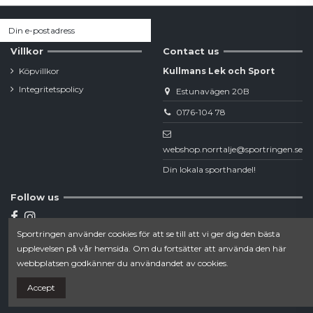
Villkor
Contact us
Köpvillkor
Kullmans Lek och Sport
Integritetspolicy
Estunavägen 20B
0176-104 78
webshop.norrtalje@sportringen.se
Din lokala sporthandel!
Follow us
Sportringen använder cookies för att se till att vi ger dig den bästa
Newsletter
upplevelsen på vår hemsida. Om du fortsätter att använda den här
webbplatsen godkänner du användandet av cookies.
Accept