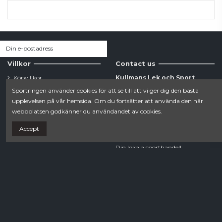
Villkor
Contact us
Köpvillkor
Kullmans Lek och Sport
Integritetspolicy
Sportringen använder cookies för att se till att vi ger dig den bästa
Estunavägen 20B
upplevelsen på vår hemsida. Om du fortsätter att använda den här
0176-104 78
webbplatsen godkänner du användandet av cookies.
Accept
webshop.norrtalje@sportringen.se
Din lokala sporthandel!
Follow us
Newsletter