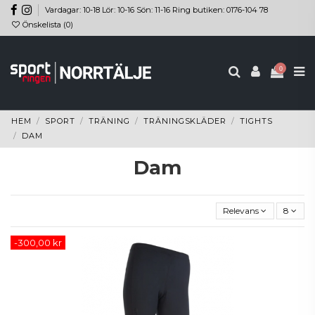
Vardagar: 10-18 Lör: 10-16 Sön: 11-16 Ring butiken: 0176-104 78
Önskelista (
0
)
0
HEM
SPORT
TRÄNING
TRÄNINGSKLÄDER
TIGHTS
DAM
Dam
Relevans
8
-300,00 kr