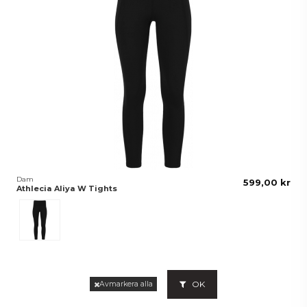
Dam
599,00 kr
Athlecia Aliya W Tights
Svart
OK
Avmarkera alla