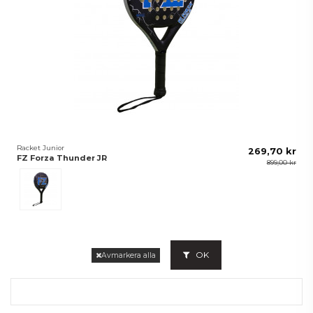
Racket Junior
269,70 kr
FZ Forza Thunder JR
899,00 kr
Black
OK
Avmarkera alla