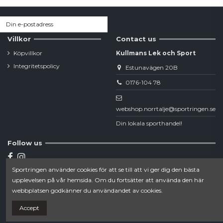
Villkor
Contact us
Köpvillkor
Kullmans Lek och Sport
Integritetspolicy
Estunavägen 20B
0176-104 78
webshop.norrtalje@sportringen.se
Din lokala sporthandel!
Follow us
Sportringen använder cookies för att se till att vi ger dig den bästa
Newsletter
upplevelsen på vår hemsida. Om du fortsätter att använda den här
webbplatsen godkänner du användandet av cookies.
Accept