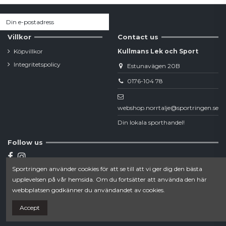
Villkor
Contact us
Köpvillkor
Kullmans Lek och Sport
Integritetspolicy
Estunavägen 20B
0176-104 78
webshop.norrtalje@sportringen.se
Din lokala sporthandel!
Follow us
Sportringen använder cookies för att se till att vi ger dig den bästa
Newsletter
upplevelsen på vår hemsida. Om du fortsätter att använda den här
webbplatsen godkänner du användandet av cookies.
Accept