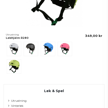
Utrustning
349,00 kr
LekHjälm R280
Vit
Svart
Blå
Rosa
Lime
Lek & Spel
Utrustning
Vinterlek