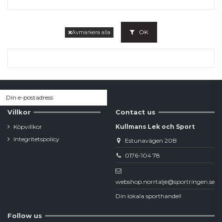
OK
Avmarkera alla
Villkor
Contact us
Köpvillkor
Kullmans Lek och Sport
Integritetspolicy
Estunavägen 20B
0176-104 78
webshop.norrtalje@sportringen.se
Din lokala sporthandel!
Follow us