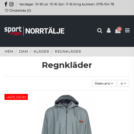
Vardagar: 10-18 Lör: 10-16 Sön: 11-16 Ring butiken: 0176-104 78
Önskelista (
0
)
0
HEM
DAM
KLÄDER
REGNKLÄDER
Regnkläder
Relevans
4
-400,00 kr