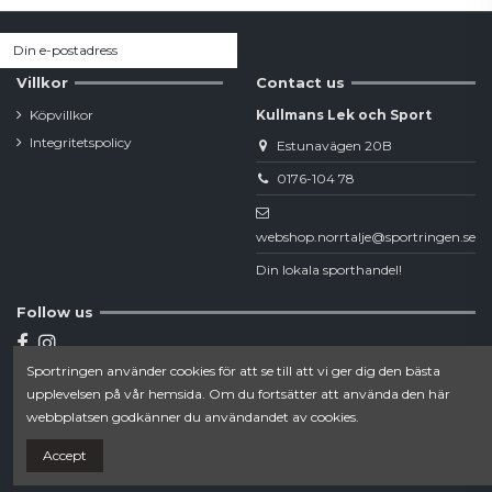
Villkor
Contact us
Köpvillkor
Kullmans Lek och Sport
Integritetspolicy
Estunavägen 20B
0176-104 78
webshop.norrtalje@sportringen.se
Din lokala sporthandel!
Follow us
Sportringen använder cookies för att se till att vi ger dig den bästa
Newsletter
upplevelsen på vår hemsida. Om du fortsätter att använda den här
webbplatsen godkänner du användandet av cookies.
Accept