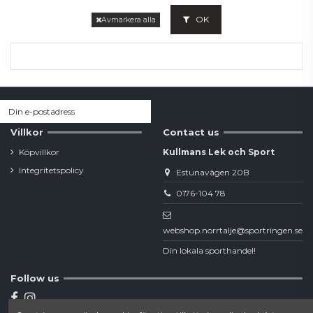
OK
Avmarkera alla
Villkor
Contact us
Köpvillkor
Kullmans Lek och Sport
Integritetspolicy
Estunavägen 20B
0176-104 78
webshop.norrtalje@sportringen.se
Din lokala sporthandel!
Follow us