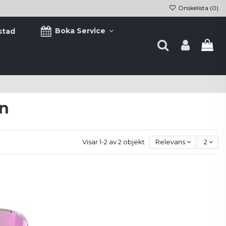
Önskelista (
0
)
Boka Service
stad
n
Visar 1-2 av 2 objekt
Relevans
2