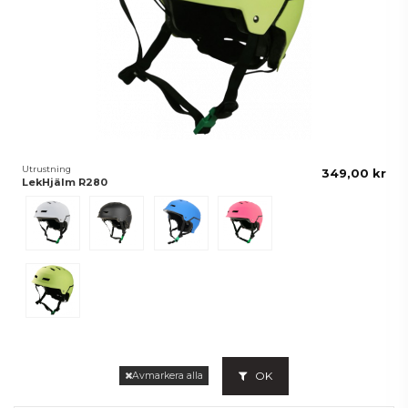
Utrustning
349,00 kr
LekHjälm R280
Vit
Svart
Blå
Rosa
Lime
OK
Avmarkera alla