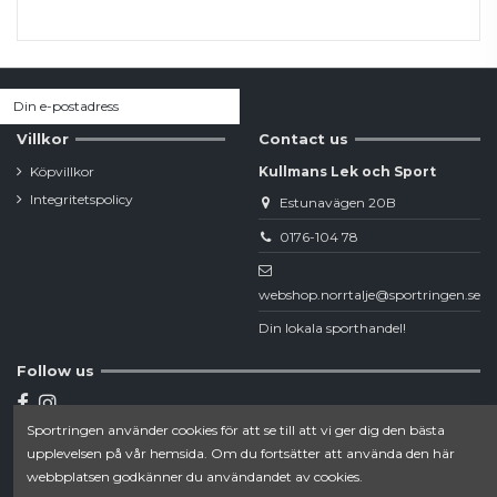
Villkor
Contact us
Köpvillkor
Kullmans Lek och Sport
Integritetspolicy
Estunavägen 20B
0176-104 78
webshop.norrtalje@sportringen.se
Din lokala sporthandel!
Follow us
Sportringen använder cookies för att se till att vi ger dig den bästa
Newsletter
upplevelsen på vår hemsida. Om du fortsätter att använda den här
webbplatsen godkänner du användandet av cookies.