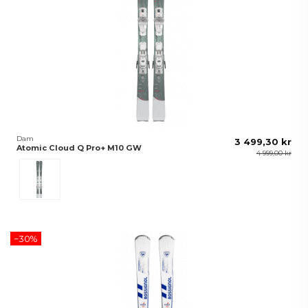
Dam
3 499,30 kr
Atomic Cloud Q Pro+ M10 GW
4 999,00 kr
Grå
−30%