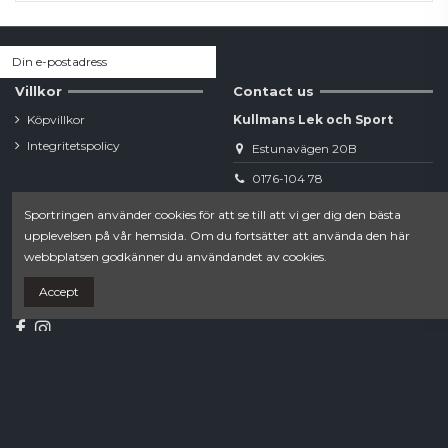
Villkor
Contact us
Köpvillkor
Kullmans Lek och Sport
Integritetspolicy
Estunavägen 20B
0176-104 78
Sportringen använder cookies för att se till att vi ger dig den bästa
webshop.norrtalje@sportringen.se
upplevelsen på vår hemsida. Om du fortsätter att använda den här
webbplatsen godkänner du användandet av cookies.
Din lokala sporthandel!
Accept
Follow us
Newsletter