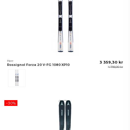
Herr
3 359,30 kr
Rossignol Forza 20 V-FG 1080 XP10
4 799,00 kr
White/Blue
−30%