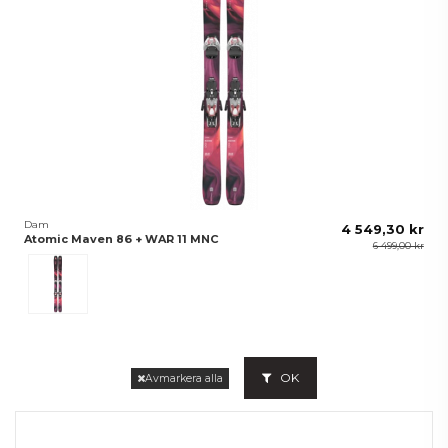
Dam
4 549,30 kr
Atomic Maven 86 + WAR 11 MNC
6 499,00 kr
Berry
OK
Avmarkera alla