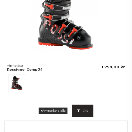
Alpinpjäxor
1 799,00 kr
Rossignol Comp J4
Black
OK
Avmarkera alla