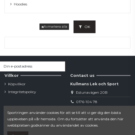
Hoodies
OK
Avmarkera alla
Villkor
Contact us
Köpvillkor
Kullmans Lek och Sport
Integritetspolicy
Estunavägen 20B
0176-104 78
Sportringen använder cookies för att se till att vi ger dig den bästa
webshop.norrtalje@sportringen.se
upplevelsen på vår hemsida. Om du fortsätter att använda den här
webbplatsen godkänner du användandet av cookies.
Din lokala sporthandel!